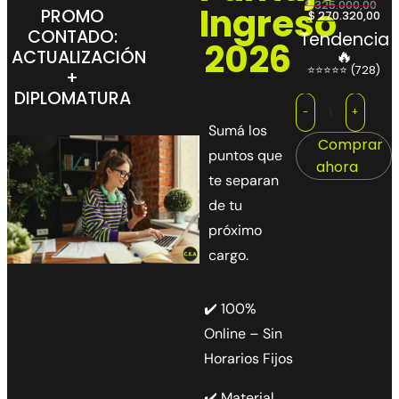
$
325.000,00
Ingreso
PROMO
$
270.320,00
CONTADO:
Tendencia
2026
🔥
ACTUALIZACIÓN
⭐⭐⭐⭐⭐ (728)
+
DIPLOMATURA
-
+
Sumá los
Comprar
puntos que
ahora
te separan
de tu
próximo
cargo.
✔️ 100%
Online – Sin
Horarios Fijos
✔️ Material